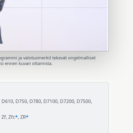
stogrammi ja valotusmerkit tekevät ongelmalliset
ksi ennen kuvan ottamista.
, D610, D750, D780, D7100, D7200, D7500,
, Zf, Zfc
*
, ZR
*