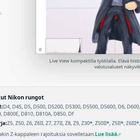
.
Live View kompaktilla työtilalla. Elävä hi
valotusalueet näkyvi
tut Nikon rungot
R:
D4, D4S, D5, D500, D5200, D5300, D5500, D5600, D6, D600
, D800E, D810, D810A, D850, Df
rja:
Z5, Z50, Z6, Z6II, Z7, Z7II, Z8, Z9, Z30
*
, Z50II
*
, Z5II
*
, Z6III
*
takin Z-kappaleen rajoituksia sovelletaan.
Lue lisää.