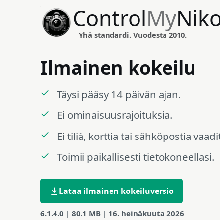
Control
My
Nik
Yhä standardi. Vuodesta 2010.
Ilmainen kokeilu
Täysi pääsy 14 päivän ajan.
Ei ominaisuusrajoituksia.
Ei tiliä, korttia tai sähköpostia vaadi
Toimii paikallisesti tietokoneellasi.
Lataa ilmainen kokeiluversio
6.1.4.0 | 80.1 MB | 16. heinäkuuta 2026