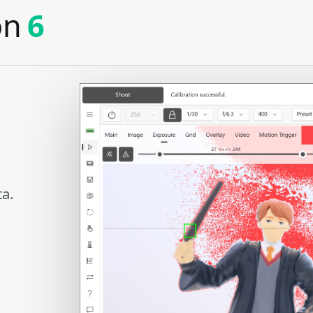
on
6
ta.