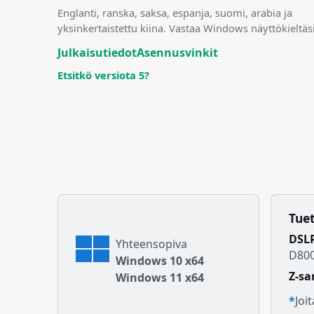
Englanti, ranska, saksa, espanja, suomi, arabia ja
yksinkertaistettu kiina. Vastaa Windows näyttökieltäsi
Julkaisutiedot
Asennusvinkit
Etsitkö versiota 5?
Tue
DSL
Yhteensopiva
D800
Windows 10 x64
Z-sa
Windows 11 x64
*
Joi