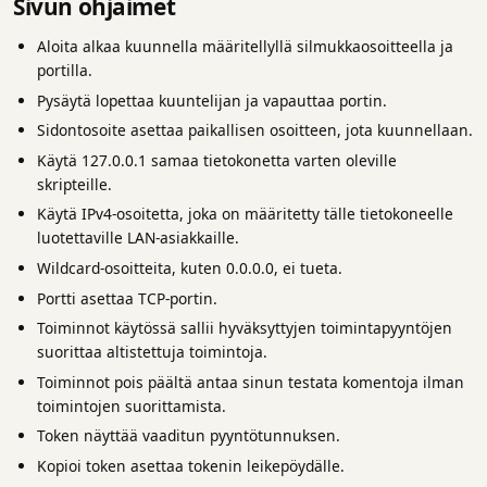
Sivun ohjaimet
Aloita alkaa kuunnella määritellyllä silmukkaosoitteella ja
portilla.
Pysäytä lopettaa kuuntelijan ja vapauttaa portin.
Sidontosoite asettaa paikallisen osoitteen, jota kuunnellaan.
Käytä 127.0.0.1 samaa tietokonetta varten oleville
skripteille.
Käytä IPv4-osoitetta, joka on määritetty tälle tietokoneelle
luotettaville LAN-asiakkaille.
Wildcard-osoitteita, kuten 0.0.0.0, ei tueta.
Portti asettaa TCP-portin.
Toiminnot käytössä sallii hyväksyttyjen toimintapyyntöjen
suorittaa altistettuja toimintoja.
Toiminnot pois päältä antaa sinun testata komentoja ilman
toimintojen suorittamista.
Token näyttää vaaditun pyyntötunnuksen.
Kopioi token asettaa tokenin leikepöydälle.