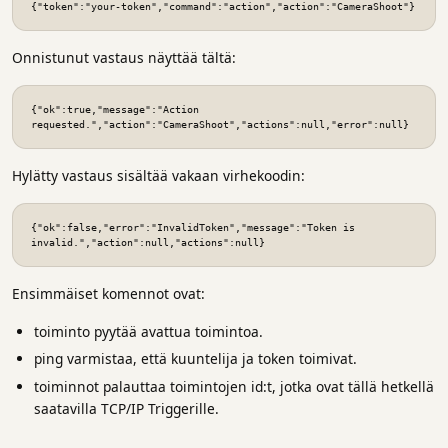
{"token":"your-token","command":"action","action":"CameraShoot"}
Onnistunut vastaus näyttää tältä:
{"ok":true,"message":"Action 
requested.","action":"CameraShoot","actions":null,"error":null}
Hylätty vastaus sisältää vakaan virhekoodin:
{"ok":false,"error":"InvalidToken","message":"Token is 
invalid.","action":null,"actions":null}
Ensimmäiset komennot ovat:
toiminto pyytää avattua toimintoa.
ping varmistaa, että kuuntelija ja token toimivat.
toiminnot palauttaa toimintojen id:t, jotka ovat tällä hetkellä
saatavilla TCP/IP Triggerille.