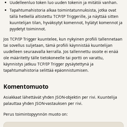
Uudelleenluo token luo uuden tokenin ja mitätöi vanhan.
Tapahtumahistoria alkaa toimintatunnuksista, jotka ovat
tällä hetkellä altistettu TCP/IP Triggerille, ja näyttää sitten
kuuntelijan tilan, hyväksytyt komennot, hylätyt komennot ja
pyydetyt toiminnot.
Jos TCP/IP Trigger kuuntelee, kun nykyinen profiili tallennetaan
tai sovellus suljetaan, tämä profiili käynnistää kuuntelijan
uudelleen seuraavalla kerralla. Jos tallennettu osoite ei enää
ole määritetty tälle tietokoneelle tai portti on varattu,
käynnistys jatkuu TCP/IP Trigger pysäytettynä ja
tapahtumahistoria selittää epäonnistumisen.
Komentomuoto
Asiakkaat lähettävät yhden JSON-objektin per rivi. Kuuntelija
palauttaa yhden JSON-vastauksen per rivi.
Perus toimintopyynnön muoto on: