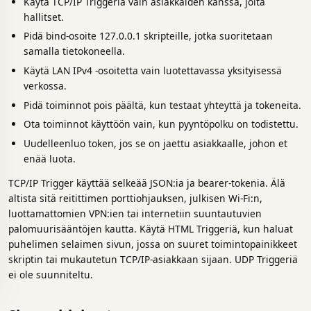
Käytä TCP/IP Triggeriä vain asiakkaiden kanssa, joita
hallitset.
Pidä bind-osoite 127.0.0.1 skripteille, jotka suoritetaan
samalla tietokoneella.
Käytä LAN IPv4 -osoitetta vain luotettavassa yksityisessä
verkossa.
Pidä toiminnot pois päältä, kun testaat yhteyttä ja tokeneita.
Ota toiminnot käyttöön vain, kun pyyntöpolku on todistettu.
Uudelleenluo token, jos se on jaettu asiakkaalle, johon et
enää luota.
TCP/IP Trigger käyttää selkeää JSON:ia ja bearer-tokenia. Älä
altista sitä reitittimen porttiohjauksen, julkisen Wi-Fi:n,
luottamattomien VPN:ien tai internetiin suuntautuvien
palomuurisääntöjen kautta. Käytä HTML Triggeriä, kun haluat
puhelimen selaimen sivun, jossa on suuret toimintopainikkeet
skriptin tai mukautetun TCP/IP-asiakkaan sijaan. UDP Triggeriä
ei ole suunniteltu.