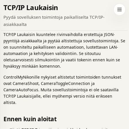
TCP/IP Laukaisin
da tummaan teemaan
Avaa 
Pyydä sovelluksen toimintoja paikalliselta TCP/IP-
asiakkaalta
TCP/IP Laukaisin kuuntelee rivinvaihdolla erotettuja JSON-
pyyntöjä asiakkaalta ja pyytää altistettuja sovellustoimintoja. Se
on suunniteltu paikalliseen automaatioon, luotettavan LAN-
automaation ja kehityksen validointiin. Se sitoutuu
oletusarvoisesti silmukointiin ja vaatii tokenin ennen kuin se
hyväksyy minkään komennon.
ControlMyNikonille nykyiset altistetut toimintoiden tunnukset
ovat CameraShoot, CameraToggleConnection ja
CameraAutoFocus. Muita sovellustoimintoja ei ole saatavilla
TCP/IP Laukaisijalle, ellei myöhempi versio niitä erikseen
altista.
Ennen kuin aloitat