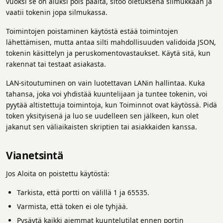
vuoksi se on aluksi pois päältä, sitoo oletuksena silmukkaan ja
vaatii tokenin jopa silmukassa.
Toimintojen poistaminen käytöstä estää toimintojen
lähettämisen, mutta antaa silti mahdollisuuden validoida JSON,
tokenin käsittelyn ja peruskomentovastaukset. Käytä sitä, kun
rakennat tai testaat asiakasta.
LAN-sitoutuminen on vain luotettavan LANin hallintaa. Kuka
tahansa, joka voi yhdistää kuuntelijaan ja tuntee tokenin, voi
pyytää altistettuja toimintoja, kun Toiminnot ovat käytössä. Pidä
token yksityisenä ja luo se uudelleen sen jälkeen, kun olet
jakanut sen väliaikaisten skriptien tai asiakkaiden kanssa.
Vianetsintä
Jos Aloita on poistettu käytöstä:
Tarkista, että portti on välillä 1 ja 65535.
Varmista, että token ei ole tyhjää.
Pysäytä kaikki aiemmat kuuntelutilat ennen portin