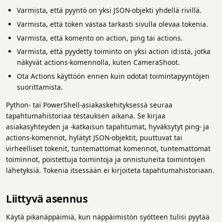
Varmista, että pyyntö on yksi JSON-objekti yhdellä rivillä.
Varmista, että token vastaa tarkasti sivulla olevaa tokenia.
Varmista, että komento on action, ping tai actions.
Varmista, että pyydetty toiminto on yksi action id:istä, jotka
näkyvät actions-komennolla, kuten CameraShoot.
Ota Actions käyttöön ennen kuin odotat toimintapyyntöjen
suorittamista.
Python- tai PowerShell-asiakaskehityksessä seuraa
tapahtumahistoriaa testauksen aikana. Se kirjaa
asiakasyhteyden ja -katkaisun tapahtumat, hyväksytyt ping- ja
actions-komennot, hylätyt JSON-objektit, puuttuvat tai
virheelliset tokenit, tuntemattomat komennot, tuntemattomat
toiminnot, poistettuja toimintoja ja onnistuneita toimintojen
lähetyksiä. Tokenia itsessään ei kirjoiteta tapahtumahistoriaan.
Liittyvä asennus
Käytä pikanäppäimiä, kun näppäimistön syötteen tulisi pyytää