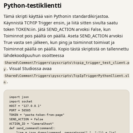
Python-testiklientti
Tämä skripti käyttää vain Pythonin standardikirjastoa.
Käynnistä TCP/IP Trigger ensin, ja liitä sitten sivulta saatu
token TOKEN:iin. Jätä SEND_ACTION arvoksi False, kun
Toiminnot pois päältä on päällä. Aseta SEND_ACTION arvoksi
True vasta sen jälkeen, kun ping ja toiminnot toimivat ja
Toiminnot päällä on päällä. Kopio tästä skriptistä on tallennettu
lähdekoodipuuhun osoitteessa
Shared\Common\Triggers\pyscripts\tcpip_trigger_test_client.p
. Visual Studiossa avaa
y
Shared\Common\Triggers\pyscripts\TcpIpTriggerPythonClient.sl
.
n
import json

import socket

HOST = "127.0.0.1"

PORT = 50505

TOKEN = "paste-token-from-page"

SEND_ACTION = False

ACTION_ID = "CameraShoot"

def send_command(command):

    line = json.dumps(command, separators=(",", ":")) + "\n"
