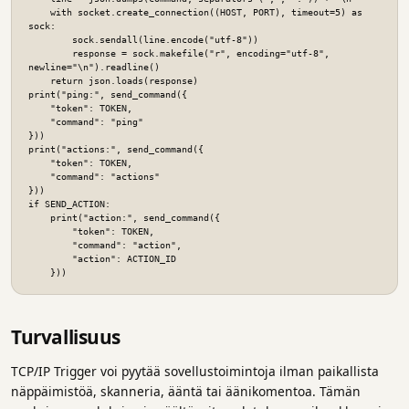
    with socket.create_connection((HOST, PORT), timeout=5) as 
sock:

        sock.sendall(line.encode("utf-8"))

        response = sock.makefile("r", encoding="utf-8", 
newline="\n").readline()

    return json.loads(response)

print("ping:", send_command({

    "token": TOKEN,

    "command": "ping"

}))

print("actions:", send_command({

    "token": TOKEN,

    "command": "actions"

}))

if SEND_ACTION:

    print("action:", send_command({

        "token": TOKEN,

        "command": "action",

        "action": ACTION_ID

    }))
Turvallisuus
TCP/IP Trigger voi pyytää sovellustoimintoja ilman paikallista
näppäimistöä, skanneria, ääntä tai äänikomentoa. Tämän