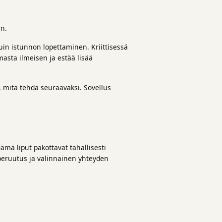
en.
in istunnon lopettaminen. Kriittisessä
asta ilmeisen ja estää lisää
t, mitä tehdä seuraavaksi. Sovellus
ämä liput pakottavat tahallisesti
 peruutus ja valinnainen yhteyden