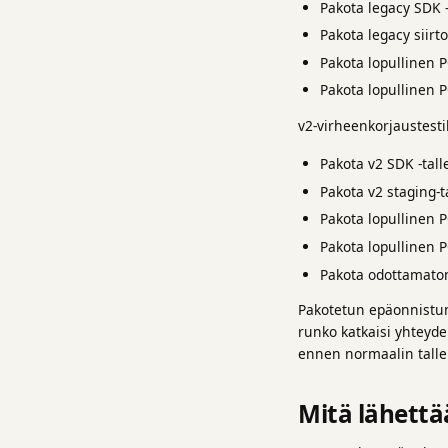
Pakota legacy SDK 
Pakota legacy siirto
Pakota lopullinen 
Pakota lopullinen 
v2-virheenkorjaustesti
Pakota v2 SDK -tal
Pakota v2 staging-
Pakota lopullinen 
Pakota lopullinen 
Pakota odottamato
Pakotetun epäonnistumi
runko katkaisi yhteyden
ennen normaalin talle
Mitä lähettä