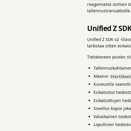
reagoimasta osittain k
tallennustransaktiolle.
Unified Z SD
Unified Z SDK v2 -tilas
tarkistaa sitten esika
Tietokoneen puolen stil
Tallennuskohtainen
Nikonin
StartShoo
Kuvaustila saavutti 
Esikatsotut tiedost
Esikatsottujen tied
Sovellus kopioi jok
Väliaikainen tiedost
Lopullinen tiedost