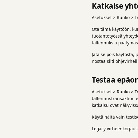
Katkaise yht
Asetukset > Runko > Tr
Ota tämä käyttöön, ku
tuotantotyössä yhteyde
tallennuksia päätyma
Jätä se pois käytöstä,
nostaa silti ohjevirhei
Testaa epäo
Asetukset > Runko > Tr
tallennustransaktion e
katkaisu ovat näkyvis
Käytä näitä vain testi
Legacy-virheenkorjaust