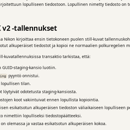
irjoitettuun lopulliseen tiedostoon. Lopullinen nimetty tiedosto on t
K v2 -tallennukset
sa Nikon kirjoittaa ensin tietokoneen puolen still-kuvat tallennuskoh
tsotut alkuperäiset tiedostot ja kopioi ne normaalien polkuregelie
l-kuvatallennuksissa transaktio tarkistaa, että:
 GUID-staging-kansio luotiin.
pyyntö onnistui.
ting
lopullisen tilan.
ot löytyivät odotetusta staging-kansiosta.
ostojen koot vakiintuivat ennen lopullista kopiointia.
aisen esikatsotun alkuperäisen tiedoston väliaikaiseen lopulliseen p
o nimettiin lopulliseksi tiedostopäätteeksi.
o on olemassa ja vastaa esikatsotun alkuperäisen kokoa.