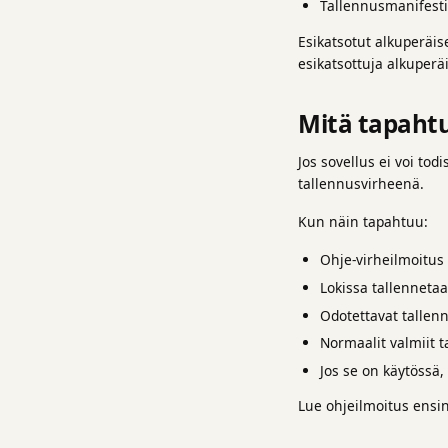
Tallennusmanifesti
Esikatsotut alkuperäis
esikatsottuja alkuperäi
Mitä tapahtu
Jos sovellus ei voi tod
tallennusvirheenä.
Kun näin tapahtuu:
Ohje-virheilmoitus
Lokissa tallennetaa
Odotettavat tallen
Normaalit valmiit t
Jos se on käytössä,
Lue ohjeilmoitus ensin.