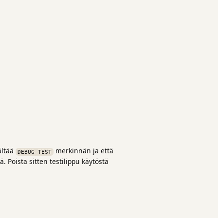
ältää
merkinnän ja että
DEBUG TEST
. Poista sitten testilippu käytöstä