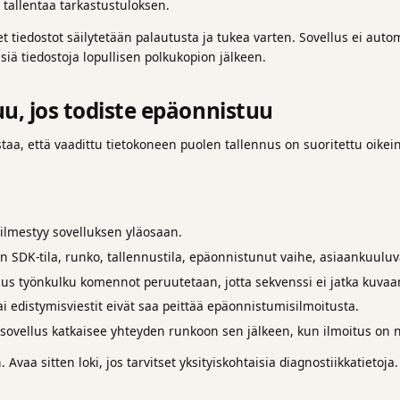
 tallentaa tarkastustuloksen.
et tiedostot säilytetään palautusta ja tukea varten. Sovellus ei auto
siä tiedostoja lopullisen polkukopion jälkeen.
u, jos todiste epäonnistuu
istaa, että vaadittu tietokoneen puolen tallennus on suoritettu oikein
 ilmestyy sovelluksen yläosaan.
n SDK-tila, runko, tallennustila, epäonnistunut vaihe, asiaankuuluva
nus työnkulku komennot peruutetaan, jotta sekvenssi ei jatka kuv
ai edistymisviestit eivät saa peittää epäonnistumisilmoitusta.
 sovellus katkaisee yhteyden runkoon sen jälkeen, kun ilmoitus on n
 Avaa sitten loki, jos tarvitset yksityiskohtaisia diagnostiikkatietoja.