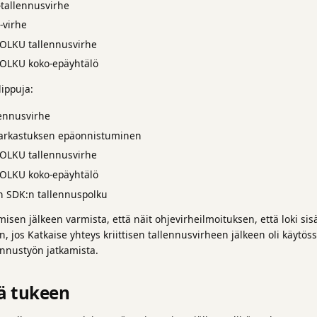
-tallennusvirhe
-virhe
POLKU tallennusvirhe
POLKU koko-epäyhtälö
lippuja:
lennusvirhe
tarkastuksen epäonnistuminen
POLKU tallennusvirhe
POLKU koko-epäyhtälö
n SDK:n tallennuspolku
sen jälkeen varmista, että näit ohjevirheilmoituksen, että loki sis
, jos Katkaise yhteys kriittisen tallennusvirheen jälkeen oli käytössä
nnustyön jatkamista.
ä tukeen