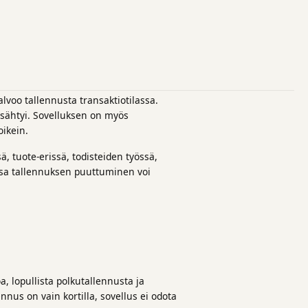
alvoo tallennusta transaktiotilassa.
pysähtyi. Sovelluksen on myös
oikein.
ä, tuote-erissä, todisteiden työssä,
issa tallennuksen puuttuminen voi
oa, lopullista polkutallennusta ja
nnus on vain kortilla, sovellus ei odota