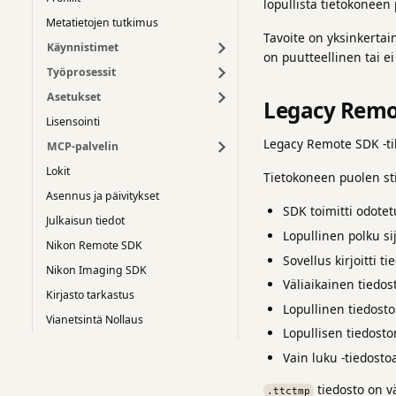
lopullista tietokoneen 
Metatietojen tutkimus
Tavoite on yksinkertain
Käynnistimet
on puutteellinen tai ei
Työprosessit
Asetukset
Legacy Remo
Lisensointi
Legacy Remote SDK -til
MCP-palvelin
Lokit
Tietokoneen puolen stil
Asennus ja päivitykset
SDK toimitti odotet
Julkaisun tiedot
Lopullinen polku sija
Nikon Remote SDK
Sovellus kirjoitti t
Nikon Imaging SDK
Väliaikainen tiedost
Kirjasto tarkastus
Lopullinen tiedost
Vianetsintä Nollaus
Lopullisen tiedost
Vain luku -tiedosto
tiedosto on vä
.ttctmp