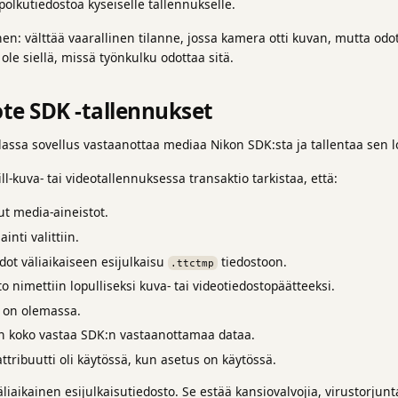
polkutiedostoa kyseiselle tallennukselle.
en: välttää vaarallinen tilanne, jossa kamera otti kuvan, mutta odot
 ole siellä, missä työnkulku odottaa sitä.
te SDK -tallennukset
assa sovellus vastaanottaa mediaa Nikon SDK:sta ja tallentaa sen l
l-kuva- tai videotallennuksessa transaktio tarkistaa, että:
ut media-aineistot.
inti valittiin.
iedot väliaikaiseen esijulkaisu
tiedostoon.
.ttctmp
o nimettiin lopulliseksi kuva- tai videotiedostopäätteeksi.
o on olemassa.
on koko vastaa SDK:n vastaanottamaa dataa.
attribuutti oli käytössä, kun asetus on käytössä.
liaikainen esijulkaisutiedosto. Se estää kansiovalvojia, virustorjunt