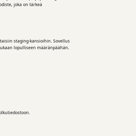
odiste, joka on tärkeä
taisiin staging-kansioihin. Sovellus
n mukaan lopulliseen määränpäähän.
olkutiedostoon.