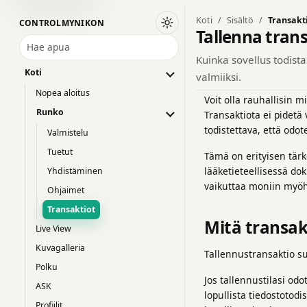
Koti
Sisältö
Transakt
CONTROLMYNIKON
Vaihda tummaan teemaan
Tallenna tran
Hae apua
Kuinka sovellus todista
Koti
valmiiksi.
Nopea aloitus
Voit olla rauhallisin m
Runko
Transaktiota ei pidetä 
todistettava, että odo
Valmistelu
Tuetut
Tämä on erityisen tärke
lääketieteellisessä do
Yhdistäminen
vaikuttaa moniin myöh
Ohjaimet
Transaktiot
Mitä transak
Live View
Kuvagalleria
Tallennustransaktio s
Polku
Jos tallennustilasi odo
ASK
lopullista tiedostotod
Profiilit