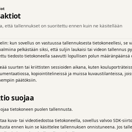
iot
saktiot
a, että tallennukset on suoritettu ennen kuin ne käsitellään
ielin: kun sovellus on vastuussa tallennuksesta tietokoneellesi, se v
valmiina pelkästään siksi, että suljin laukaisi tai videon tallennus 
tettu tiedosto tietokoneella saavutti lopullisen polun määränpäänsä 
ää suurten tai kriittisten sessioiden aikana, kuten kouluporträteiss
kumentaatiossa, kopiointitelineissä ja muissa kuvaustilanteissa, jo
empiin päätöksiin.
tio suojaa
uojaa tietokoneen puolen tallennusta.
ttaa kuva- tai videotiedostoa tietokoneella, sovellus valvoo SDK-siirt
istusta ennen kuin se käsittelee tallennuksen onnistuneena. Jos talle