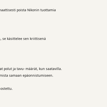
maattisesti poista Nikonin tuottamia
, se käsittelee sen kriittisenä
t polut ja tavu- määrät, kun saatavilla.
aamista samaan epäonnistumiseen.
ostettu.