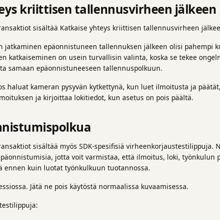
eys kriittisen tallennusvirheen jälkeen
ansaktiot sisältää Katkaise yhteys kriittisen tallennusvirheen jälke
n jatkaminen epäonnistuneen tallennuksen jälkeen olisi pahempi ku
n katkaiseminen on usein turvallisin valinta, koska se tekee ongelm
sta samaan epäonnistuneeseen tallennuspolkuun.
 jos haluat kameran pysyvän kytkettynä, kun luet ilmoitusta ja päätä
lmoituksen ja kirjoittaa lokitiedot, kun asetus on pois päältä.
nnistumispolkua
ansaktiot sisältää myös SDK-spesifisiä virheenkorjaustestilippuja. N
päonnistumisia, jotta voit varmistaa, että ilmoitus, loki, työnkulun
sä ennen kuin luotat työnkulkuun tuotannossa.
sessiossa. Jätä ne pois käytöstä normaalissa kuvaamisessa.
estilippuja: