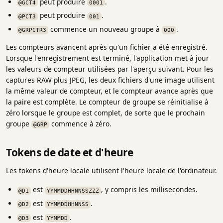
peut produire
.
@GCT4
0001
peut produire
.
@PCT3
001
commence un nouveau groupe à
.
@GRPCTR3
000
Les compteurs avancent après qu'un fichier a été enregistré.
Lorsque l'enregistrement est terminé, l'application met à jour
les valeurs de compteur utilisées par l'aperçu suivant. Pour les
captures RAW plus JPEG, les deux fichiers d'une image utilisent
la même valeur de compteur, et le compteur avance après que
la paire est complète. Le compteur de groupe se réinitialise à
zéro lorsque le groupe est complet, de sorte que le prochain
groupe
commence à zéro.
@GRP
Tokens de date et d'heure
Les tokens d'heure locale utilisent l'heure locale de l'ordinateur.
est
, y compris les millisecondes.
@D1
YYMMDDHHNNSSZZZ
est
.
@D2
YYMMDDHHNNSS
est
.
@D3
YYMMDD