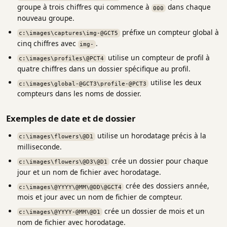
groupe à trois chiffres qui commence à
dans chaque
000
nouveau groupe.
préfixe un compteur global à
c:\images\captures\img-@GCT5
cinq chiffres avec
.
img-
utilise un compteur de profil à
c:\images\profiles\@PCT4
quatre chiffres dans un dossier spécifique au profil.
utilise les deux
c:\images\global-@GCT3\profile-@PCT3
compteurs dans les noms de dossier.
Exemples de date et de dossier
utilise un horodatage précis à la
c:\images\flowers\@D1
milliseconde.
crée un dossier pour chaque
c:\images\flowers\@D3\@D1
jour et un nom de fichier avec horodatage.
crée des dossiers année,
c:\images\@YYYY\@MM\@DD\@GCT4
mois et jour avec un nom de fichier de compteur.
crée un dossier de mois et un
c:\images\@YYYY-@MM\@D1
nom de fichier avec horodatage.