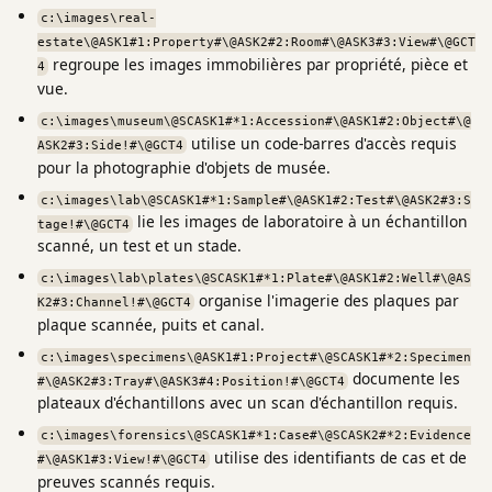
c:\images\real-
estate\@ASK1#1:Property#\@ASK2#2:Room#\@ASK3#3:View#\@GCT
regroupe les images immobilières par propriété, pièce et
4
vue.
c:\images\museum\@SCASK1#*1:Accession#\@ASK1#2:Object#\@
utilise un code-barres d'accès requis
ASK2#3:Side!#\@GCT4
pour la photographie d'objets de musée.
c:\images\lab\@SCASK1#*1:Sample#\@ASK1#2:Test#\@ASK2#3:S
lie les images de laboratoire à un échantillon
tage!#\@GCT4
scanné, un test et un stade.
c:\images\lab\plates\@SCASK1#*1:Plate#\@ASK1#2:Well#\@AS
organise l'imagerie des plaques par
K2#3:Channel!#\@GCT4
plaque scannée, puits et canal.
c:\images\specimens\@ASK1#1:Project#\@SCASK1#*2:Specimen
documente les
#\@ASK2#3:Tray#\@ASK3#4:Position!#\@GCT4
plateaux d'échantillons avec un scan d'échantillon requis.
c:\images\forensics\@SCASK1#*1:Case#\@SCASK2#*2:Evidence
utilise des identifiants de cas et de
#\@ASK1#3:View!#\@GCT4
preuves scannés requis.