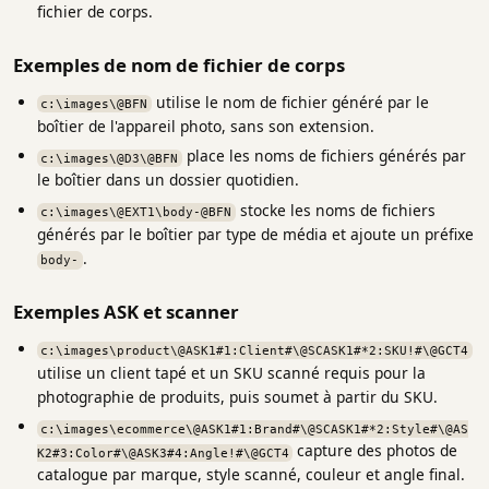
fichier de corps.
Exemples de nom de fichier de corps
utilise le nom de fichier généré par le
c:\images\@BFN
boîtier de l'appareil photo, sans son extension.
place les noms de fichiers générés par
c:\images\@D3\@BFN
le boîtier dans un dossier quotidien.
stocke les noms de fichiers
c:\images\@EXT1\body-@BFN
générés par le boîtier par type de média et ajoute un préfixe
.
body-
Exemples ASK et scanner
c:\images\product\@ASK1#1:Client#\@SCASK1#*2:SKU!#\@GCT4
utilise un client tapé et un SKU scanné requis pour la
photographie de produits, puis soumet à partir du SKU.
c:\images\ecommerce\@ASK1#1:Brand#\@SCASK1#*2:Style#\@AS
capture des photos de
K2#3:Color#\@ASK3#4:Angle!#\@GCT4
catalogue par marque, style scanné, couleur et angle final.