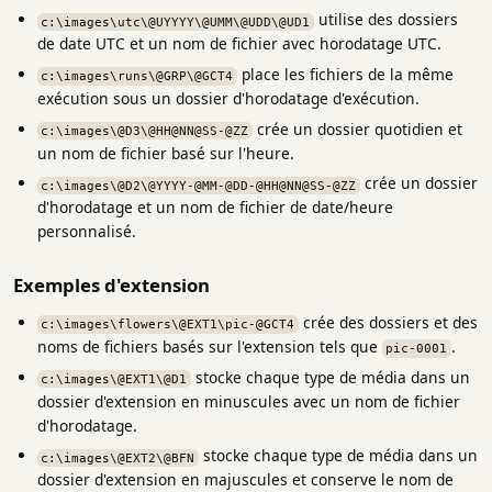
utilise des dossiers
c:\images\utc\@UYYYY\@UMM\@UDD\@UD1
de date UTC et un nom de fichier avec horodatage UTC.
place les fichiers de la même
c:\images\runs\@GRP\@GCT4
exécution sous un dossier d'horodatage d'exécution.
crée un dossier quotidien et
c:\images\@D3\@HH@NN@SS-@ZZ
un nom de fichier basé sur l'heure.
crée un dossier
c:\images\@D2\@YYYY-@MM-@DD-@HH@NN@SS-@ZZ
d'horodatage et un nom de fichier de date/heure
personnalisé.
Exemples d'extension
crée des dossiers et des
c:\images\flowers\@EXT1\pic-@GCT4
noms de fichiers basés sur l'extension tels que
.
pic-0001
stocke chaque type de média dans un
c:\images\@EXT1\@D1
dossier d'extension en minuscules avec un nom de fichier
d'horodatage.
stocke chaque type de média dans un
c:\images\@EXT2\@BFN
dossier d'extension en majuscules et conserve le nom de