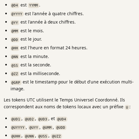
est
.
@D4
YYMM
est l'année à quatre chiffres.
@YYYY
est l'année à deux chiffres.
@YY
est le mois.
@MM
est le jour.
@DD
est l'heure en format 24 heures.
@HH
est la minute.
@NN
est la seconde.
@SS
est la milliseconde.
@ZZ
est le timestamp pour le début d'une exécution multi-
@GRP
image.
Les tokens UTC utilisent le Temps Universel Coordonné. Ils
correspondent aux noms de tokens locaux avec un préfixe
:
U
,
,
, et
@UD1
@UD2
@UD3
@UD4
,
,
,
@UYYYY
@UYY
@UMM
@UDD
,
,
,
@UHH
@UNN
@USS
@UZZ