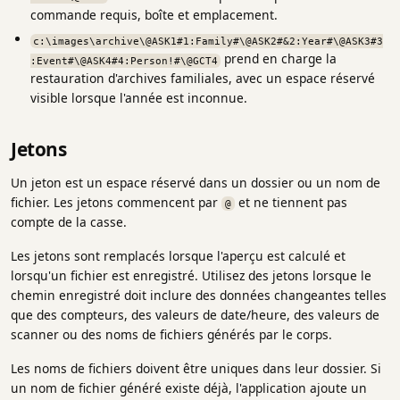
commande requis, boîte et emplacement.
c:\images\archive\@ASK1#1:Family#\@ASK2#&2:Year#\@ASK3#3
prend en charge la
:Event#\@ASK4#4:Person!#\@GCT4
restauration d'archives familiales, avec un espace réservé
visible lorsque l'année est inconnue.
Jetons
Un jeton est un espace réservé dans un dossier ou un nom de
fichier. Les jetons commencent par
et ne tiennent pas
@
compte de la casse.
Les jetons sont remplacés lorsque l'aperçu est calculé et
lorsqu'un fichier est enregistré. Utilisez des jetons lorsque le
chemin enregistré doit inclure des données changeantes telles
que des compteurs, des valeurs de date/heure, des valeurs de
scanner ou des noms de fichiers générés par le corps.
Les noms de fichiers doivent être uniques dans leur dossier. Si
un nom de fichier généré existe déjà, l'application ajoute un