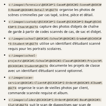
c:\images\forensics\@ASK1#*1:Case#\@ASK2#2:Scene#\@ASK3#
organise les photos de
3:Room#\@ASK4#4:Detail!#\@GCT4
scènes criminelles par cas tapé, scène, pièce et détail.
c:\images\custody\@SCASK1#*1:Case#\@SCASK2#*2:Bag#\@SCAS
capture des photos d'objets de chaîne
K3#*3:Item!#\@GCT4
de garde à partir de codes scannés de cas, de sac et d'objet.
c:\images\school\@ASK1#1:School#\@ASK2#2:Grade#\@SCASK1#
utilise un identifiant d'étudiant scanné
*3:Student!#\@GCT4
requis pour les portraits scolaires.
c:\images\school-
projects\@ASK1#1:School#\@ASK2#2:Class#\@ASK3#3:Project#\
documente les projets de classe
@SCASK1#4:Student#\@GCT4
avec un identifiant d'étudiant scanné optionnel.
c:\images\scan-
service\@ASK1#1:Client#\@SCASK1#*2:Order#\@ASK2#3:Album#\
organise le scan de vieilles photos par client,
@GCT4
commande scannée requise et album.
c:\images\slides\@SCASK1#*1:Order#\@ASK1#2:Box#\@ASK2#3:
suit le scan de diapositives par scan de
Slot!#\@GCT4