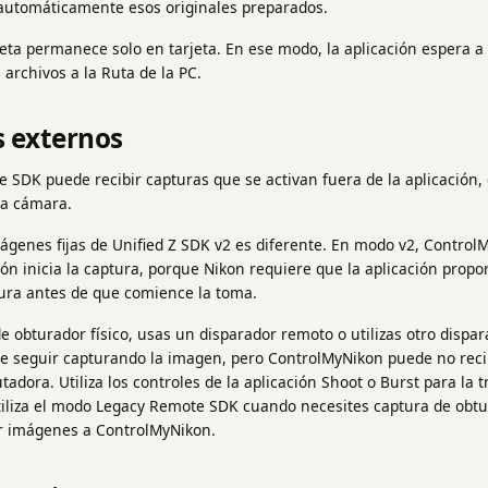
 automáticamente esos originales preparados.
jeta permanece solo en tarjeta. En ese modo, la aplicación espera a
 archivos a la Ruta de la PC.
s externos
 SDK puede recibir capturas que se activan fuera de la aplicación,
 la cámara.
ágenes fijas de Unified Z SDK v2 es diferente. En modo v2, Control
ión inicia la captura, porque Nikon requiere que la aplicación propo
tura antes de que comience la toma.
de obturador físico, usas un disparador remoto o utilizas otro disp
de seguir capturando la imagen, pero ControlMyNikon puede no recib
tadora. Utiliza los controles de la aplicación Shoot o Burst para la t
iliza el modo Legacy Remote SDK cuando necesites captura de obtur
ir imágenes a ControlMyNikon.