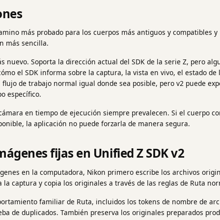
ones
camino más probado para los cuerpos más antiguos y compatibles y 
ón más sencilla.
s nuevo. Soporta la dirección actual del SDK de la serie Z, pero a
mo el SDK informa sobre la captura, la vista en vivo, el estado de 
 flujo de trabajo normal igual donde sea posible, pero v2 puede ex
o específico.
 cámara en tiempo de ejecución siempre prevalecen. Si el cuerpo 
ponible, la aplicación no puede forzarla de manera segura.
mágenes fijas en Unified Z SDK v2
enes en la computadora, Nikon primero escribe los archivos origin
 la captura y copia los originales a través de las reglas de Ruta nor
ortamiento familiar de Ruta, incluidos los tokens de nombre de arc
eba de duplicados. También preserva los originales preparados prod