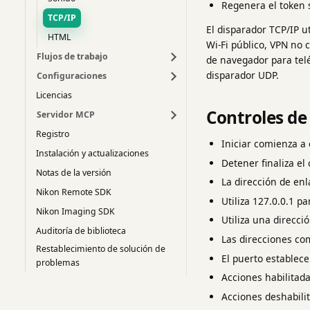
Regenera el token s
TCP/IP
El disparador TCP/IP u
HTML
Wi-Fi público, VPN no 
Flujos de trabajo
de navegador para telé
disparador UDP.
Configuraciones
Licencias
Controles de
Servidor MCP
Registro
Iniciar comienza a 
Instalación y actualizaciones
Detener finaliza el 
Notas de la versión
La dirección de enl
Nikon Remote SDK
Utiliza 127.0.0.1 p
Nikon Imaging SDK
Utiliza una direcci
Auditoría de biblioteca
Las direcciones co
Restablecimiento de solución de
El puerto establece
problemas
Acciones habilitad
Acciones deshabili