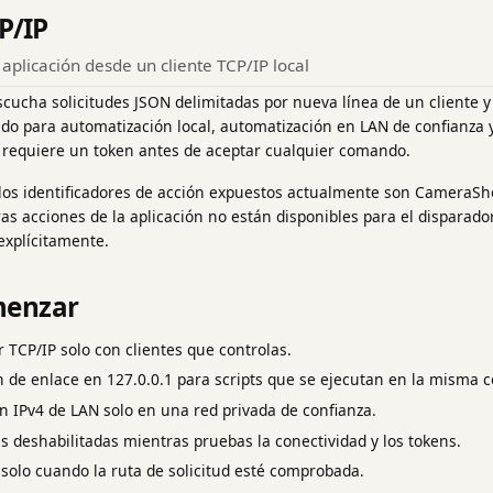
P/IP
a aplicación desde un cliente TCP/IP local
scucha solicitudes JSON delimitadas por nueva línea de un cliente y 
do para automatización local, automatización en LAN de confianza y 
y requiere un token antes de aceptar cualquier comando.
los identificadores de acción expuestos actualmente son CameraS
s acciones de la aplicación no están disponibles para el disparad
explícitamente.
menzar
or TCP/IP solo con clientes que controlas.
n de enlace en 127.0.0.1 para scripts que se ejecutan en la misma
ón IPv4 de LAN solo en una red privada de confianza.
 deshabilitadas mientras pruebas la conectividad y los tokens.
 solo cuando la ruta de solicitud esté comprobada.