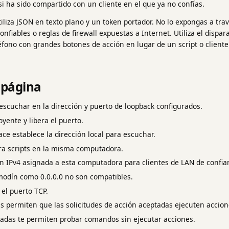
i ha sido compartido con un cliente en el que ya no confías.
tiliza JSON en texto plano y un token portador. No lo expongas a tra
confiables o reglas de firewall expuestas a Internet. Utiliza el di
fono con grandes botones de acción en lugar de un script o cliente
 página
escuchar en la dirección y puerto de loopback configurados.
oyente y libera el puerto.
ace establece la dirección local para escuchar.
ara scripts en la misma computadora.
ón IPv4 asignada a esta computadora para clientes de LAN de confia
modín como 0.0.0.0 no son compatibles.
 el puerto TCP.
as permiten que las solicitudes de acción aceptadas ejecuten accio
tadas te permiten probar comandos sin ejecutar acciones.