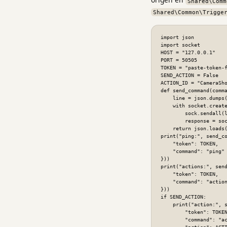
Shared\Comm
Shared\Common\Trigge
import json

import socket

HOST = "127.0.0.1"

PORT = 50505

TOKEN = "paste-token-f
SEND_ACTION = False

ACTION_ID = "CameraSho
def send_command(comma
    line = json.dumps(command, separators=(",", ":")) + "\n"

    with socket.create_connection((HOST, PORT), timeout=5) as sock:

        sock.sendall(line.encode("utf-8"))

        response = sock.makefile("r", encoding="utf-8", newline="\n").readline()

    return json.loads(response)

print("ping:", send_co
    "token": TOKEN,

    "command": "ping"

}))

print("actions:", send
    "token": TOKEN,

    "command": "actions"

}))

if SEND_ACTION:

    print("action:", send_command({

        "token": TOKEN,

        "command": "action",
