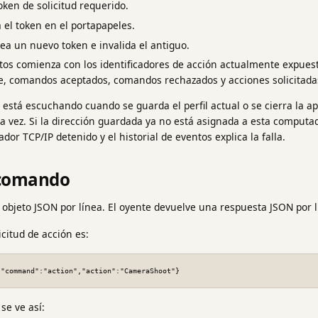
ken de solicitud requerido.
 el token en el portapapeles.
ea un nuevo token e invalida el antiguo.
ntos comienza con los identificadores de acción actualmente expues
te, comandos aceptados, comandos rechazados y acciones solicitada
 está escuchando cuando se guarda el perfil actual o se cierra la apli
vez. Si la dirección guardada ya no está asignada a esta computado
dor TCP/IP detenido y el historial de eventos explica la falla.
 comando
 objeto JSON por línea. El oyente devuelve una respuesta JSON por l
icitud de acción es:
,"command":"action","action":"CameraShoot"}
se ve así: