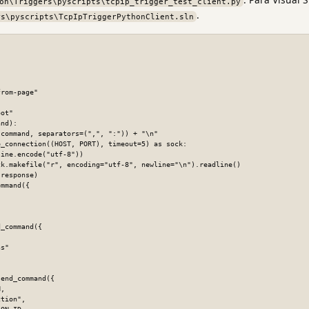
on\Triggers\pyscripts\tcpip_trigger_test_client.py
.
rs\pyscripts\TcpIpTriggerPythonClient.sln
rom-page"

ot"

nd):

mmand({

_command({
