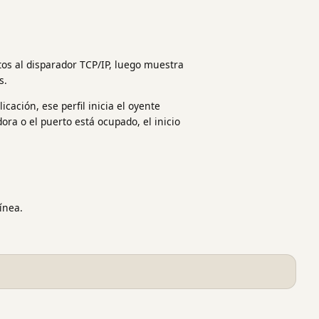
tos al disparador TCP/IP, luego muestra
s.
cación, ese perfil inicia el oyente
ra o el puerto está ocupado, el inicio
ínea.