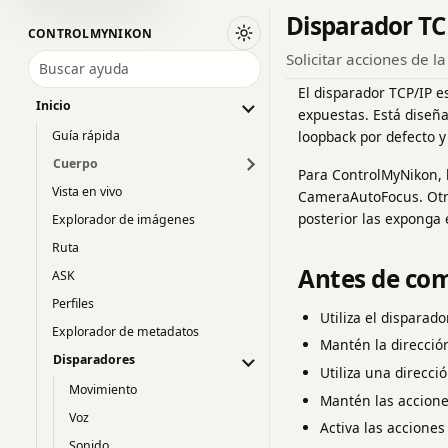
Disparador TC
CONTROLMYNIKON
Cambiar a tema oscuro
Solicitar acciones de l
Buscar ayuda
El disparador TCP/IP e
Inicio
expuestas. Está diseña
Guía rápida
loopback por defecto 
Cuerpo
Para ControlMyNikon, 
Vista en vivo
CameraAutoFocus. Otra
posterior las exponga 
Explorador de imágenes
Ruta
Antes de co
ASK
Perfiles
Utiliza el disparad
Explorador de metadatos
Mantén la direcció
Disparadores
Utiliza una direcci
Movimiento
Mantén las acciones
Voz
Activa las acciones
Sonido