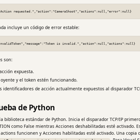
"Action requested.","action":"CameraShoot","actions":null,"error":null}
da incluye un código de error estable:
InvalidToken","message":"Token is invalid.","action":null,"actions":null}
s son:
 acción expuesta.
l oyente y el token estén funcionando.
s identificadores de acción actualmente expuestos al disparador TCP
rueba de Python
o la biblioteca estándar de Python. Inicia el disparador TCP/IP prime
ON como False mientras Acciones deshabilitadas esté activado. 
actions funcionen y Acciones habilitadas esté activado. Una copia d
. Para Visual 