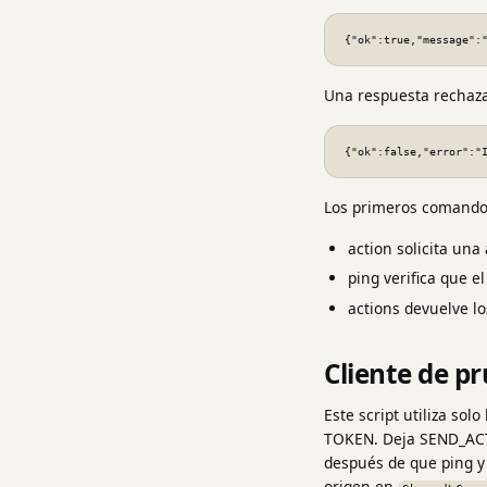
{"ok":true,"message":
Una respuesta rechaza
{"ok":false,"error":"
Los primeros comando
action solicita una
ping verifica que e
actions devuelve lo
Cliente de p
Este script utiliza sol
TOKEN. Deja SEND_ACTI
después de que ping y 
origen en