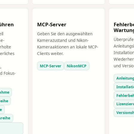
ühren
MCP-Server
Fehler
Wartun
ll
Geben Sie den ausgewählten
Überprüfen
e-
Kamerazustand und Nikon-
Anleitungs
rholte
Kameraaktionen an lokale MCP-
Installatio
erliches
Clients weiter.
Wiederhers
MCP-Server
NikonMCP
und Versio
,
d Fokus-
Anleitun
Installat
nahme
Fehlerbe
reihe
Lizenzie
e
Versions
sreihe