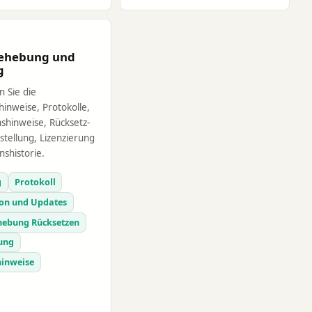
behebung und
g
 Sie die
hinweise, Protokolle,
nshinweise, Rücksetz-
tellung, Lizenzierung
nshistorie.
g
Protokoll
ion und Updates
hebung Rücksetzen
rung
hinweise