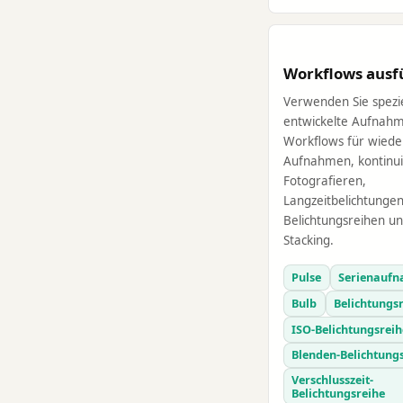
Workflows ausf
Verwenden Sie spezie
entwickelte Aufnahm
Workflows für wiede
Aufnahmen, kontinui
Fotografieren,
Langzeitbelichtungen
Belichtungsreihen un
Stacking.
Pulse
Serienauf
Bulb
Belichtungs
ISO-Belichtungsreih
Blenden-Belichtung
Verschlusszeit-
Belichtungsreihe