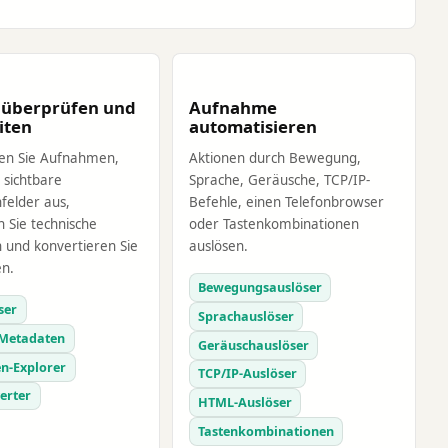
 überprüfen und
Aufnahme
iten
automatisieren
en Sie Aufnahmen,
Aktionen durch Bewegung,
 sichtbare
Sprache, Geräusche, TCP/IP-
felder aus,
Befehle, einen Telefonbrowser
 Sie technische
oder Tastenkombinationen
 und konvertieren Sie
auslösen.
en.
Bewegungsauslöser
ser
Sprachauslöser
Metadaten
Geräuschauslöser
n-Explorer
TCP/IP-Auslöser
erter
HTML-Auslöser
Tastenkombinationen