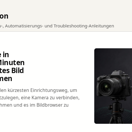
sign
kon
w-, Automatisierungs- und Troubleshooting-Anleitungen
 in
Minuten
tes Bild
men
den kürzesten Einrichtungsweg, um
stzulegen, eine Kamera zu verbinden,
ehmen und es im Bildbrowser zu