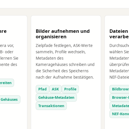
hre
Bilder aufnehmen und
Dateien
organisieren
verarbe
era vor,
Zielpfade festlegen, ASK-Werte
Durchsuch
SB- oder
sammeln, Profile wechseln,
wählen Sie
lernen Sie
Metadaten des
Metadaten
mente des
Kameragehäuses schreiben und
überprüfen
die Sicherheit des Speicherns
Metadaten
nach der Aufnahme bestätigen.
NEF-Datei
reiten
Pfad
ASK
Profile
Bildbrow
Gehäuse-Metadaten
Browser-
 Gehäuses
Transaktionen
Metadate
NEF-Konv