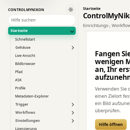
Startseite
CONTROLMYNIKON
Wechseln Sie zum dunklen De
ControlMyNi
Hilfe suchen
Einrichtungs-, Workflo
Startseite
Schnellstart
Gehäuse
Fangen Sie
Live-Ansicht
wenigen 
Bildbrowser
an, Ihr ers
Pfad
aufzuneh
ASK
Verwenden Sie 
Profile
einen Zielort fe
Metadaten-Explorer
ein Bild aufzun
Trigger
überprüfen.
Workflows
Einstellungen
Hilfe öffnen
Lizenzierung